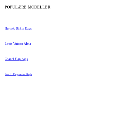
Tissot
Produkter i butikk
POPULÆRE MODELLER
Universal Genève
Valentino
Hermés Birkin Bags
Van Cleef & Arpels
Vivienne Westwood
Louis Vuitton Alma
Se alle →
Chanel Flap bags
Fendi Baguette Bags