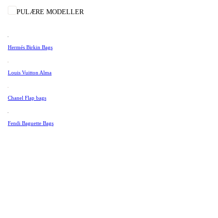
Tissot
Clutchvesker
15
st
POPULÆRE MODELLER
Universal Genève
Show more
Valentino
Hermés Birkin Bags
Van Cleef & Arpels
Vivienne Westwood
Louis Vuitton Alma
Se alle →
Chanel Flap bags
Fendi Baguette Bags