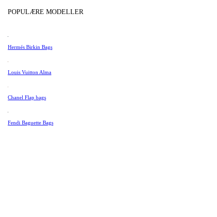
Tissot
POPULÆRE MODELLER
Universal Genève
Valentino
Hermés Birkin Bags
Van Cleef & Arpels
Vivienne Westwood
Louis Vuitton Alma
Se alle →
Chanel Flap bags
Fendi Baguette Bags