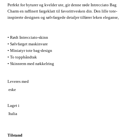
Perfekt for byturer og kvelder ute, gir denne røde Intrecciato Bag
Charm en raffinert fargeklatt til favorittvesken din. Den lille tote-
inspirerte designen og sølvfargede detaljer tilfører leken eleganse,
mens skinnremmen med nøkkelring holder nøklene lett tilgjengelig
—ideell for brunch, shopping eller reise.
• Rødt Intrecciato-skinn
• Sølvfarget maskinvare
• Miniatyr tote bag-design
• To topphåndtak
• Skinnrem med nøkkelring
Leveres med
eske
Laget i
Italia
Tilstand