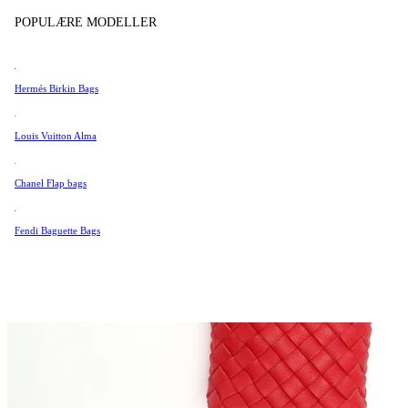
Tissot
POPULÆRE MODELLER
Universal Genève
Valentino
Hermés Birkin Bags
Van Cleef & Arpels
Vivienne Westwood
Louis Vuitton Alma
Se alle →
Chanel Flap bags
Fendi Baguette Bags