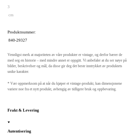
3
cm
Produktnummer:
840-29327
Vennligst merk at majoriteten av våre produkter er vintage, og derfor bærer de
med seg en historie – med mindre annet er oppgitt. Vi anbefaler at du ser nøye på
bilder, beskrivelser og mål, da disse gir deg det beste inntrykket av produktets
unike karakter.
* Vær oppmerksom på at når du kjøper et vintage-produkt, kan dimensjonene
variere noe fra et nytt produkt, avhengig av tidligere bruk og oppbevaring.
Frakt & Levering
Autentisering