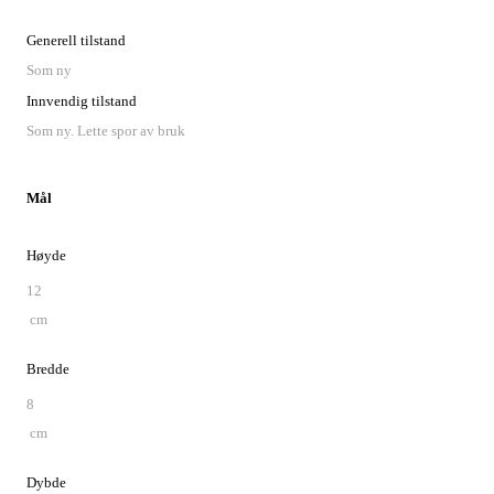
Generell tilstand
Som ny
Innvendig tilstand
Som ny. Lette spor av bruk
Mål
Høyde
12
cm
Bredde
8
cm
Dybde