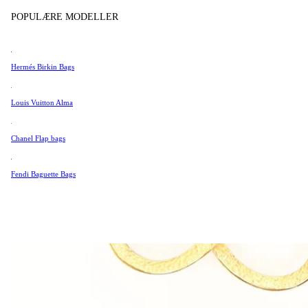
Tissot
POPULÆRE MODELLER
Universal Genève
Valentino
Hermés Birkin Bags
Van Cleef & Arpels
Vivienne Westwood
Louis Vuitton Alma
Se alle →
Chanel Flap bags
Fendi Baguette Bags