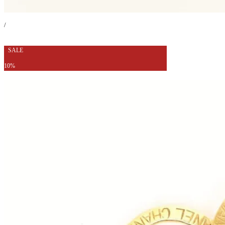
/
SALE
10%