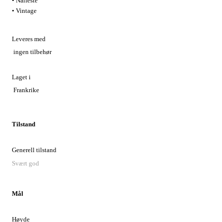
• Nålfeste
• Vintage
Leveres med
ingen tilbehør
Laget i
Frankrike
Tilstand
Generell tilstand
Svært god
Mål
Høyde