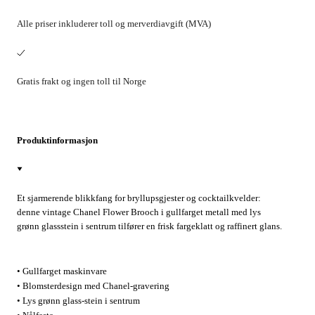
Alle priser inkluderer toll og merverdiavgift (MVA)
Gratis frakt og ingen toll til Norge
Produktinformasjon
Et sjarmerende blikkfang for bryllupsgjester og cocktailkvelder:
denne vintage Chanel Flower Brooch i gullfarget metall med lys
grønn glassstein i sentrum tilfører en frisk fargeklatt og raffinert glans.
Fest den på blazerens slag, en kjole eller et silkeskjerf for uanstrengt
parisisk eleganse. I svært god stand med klassisk nålfeste, laget i
Frankrike.
• Gullfarget maskinvare
• Blomsterdesign med Chanel-gravering
• Lys grønn glass-stein i sentrum