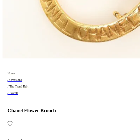
Home
/ Occasions
/ The Trend Edit
/ Pastels
Chanel Flower Brooch