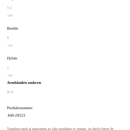
5,5
cm
Bredde
6
cm
Dybde
1
cm
Armbåndets omkrets
N/A
Produktnummer:
849-29523
Vennligst merk at majoriteten av våre produkter er vintage, og derfor bærer de