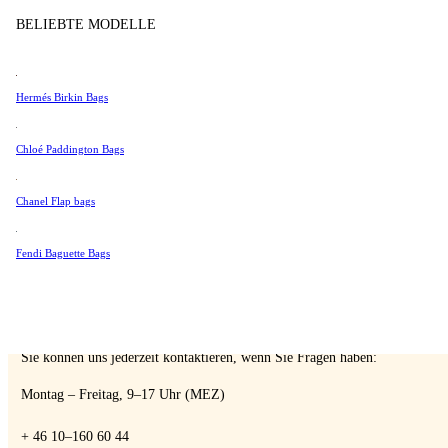
Tissot
BELIEBTE MODELLE
Verkaufen
Universal Genève
Valentino
Hermés Birkin Bags
Van Cleef & Arpels
Vivienne Westwood
A Retro Tale
Chloé Paddington Bags
Alle Ansehen →
Chanel Flap bags
Fendi Baguette Bags
SPRECHEN SIE MIT EINEM EXPERTEN
Sie können uns jederzeit kontaktieren, wenn Sie Fragen haben:
Montag – Freitag, 9–17 Uhr (MEZ)
+ 46 10–160 60 44