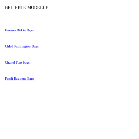
Tissot
BELIEBTE MODELLE
Universal Genève
Valentino
Hermés Birkin Bags
Van Cleef & Arpels
Vivienne Westwood
Chloé Paddington Bags
Alle Ansehen →
Chanel Flap bags
Fendi Baguette Bags