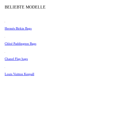
Tissot
BELIEBTE MODELLE
Universal Genève
Produkt im lade
Valentino
Hermés Birkin Bags
Van Cleef & Arpels
Vivienne Westwood
Chloé Paddington Bags
Alle Ansehen →
Chanel Flap bags
Louis Vuitton Keepall