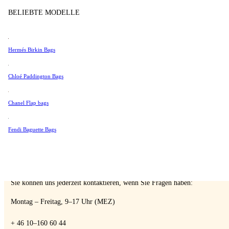
Tissot
BELIEBTE MODELLE
Verkaufen
Universal Genève
Valentino
Hermés Birkin Bags
Van Cleef & Arpels
Vivienne Westwood
A Retro Tale
Chloé Paddington Bags
Alle Ansehen →
Chanel Flap bags
Fendi Baguette Bags
SPRECHEN SIE MIT EINEM EXPERTEN
Sie können uns jederzeit kontaktieren, wenn Sie Fragen haben:
Montag – Freitag, 9–17 Uhr (MEZ)
+ 46 10–160 60 44