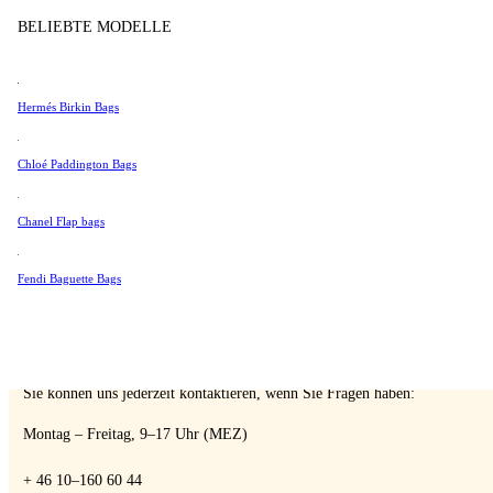
Tissot
BELIEBTE MODELLE
Verkaufen
Universal Genève
Valentino
Hermés Birkin Bags
Van Cleef & Arpels
Vivienne Westwood
A Retro Tale
Chloé Paddington Bags
Alle Ansehen →
Chanel Flap bags
Fendi Baguette Bags
SPRECHEN SIE MIT EINEM EXPERTEN
Sie können uns jederzeit kontaktieren, wenn Sie Fragen haben:
Montag – Freitag, 9–17 Uhr (MEZ)
+ 46 10–160 60 44