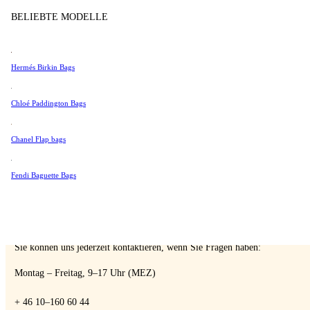
Tissot
BELIEBTE MODELLE
Verkaufen
Universal Genève
Valentino
Hermés Birkin Bags
Van Cleef & Arpels
Vivienne Westwood
A Retro Tale
Chloé Paddington Bags
Alle Ansehen →
Chanel Flap bags
Fendi Baguette Bags
SPRECHEN SIE MIT EINEM EXPERTEN
Sie können uns jederzeit kontaktieren, wenn Sie Fragen haben:
Montag – Freitag, 9–17 Uhr (MEZ)
+ 46 10–160 60 44