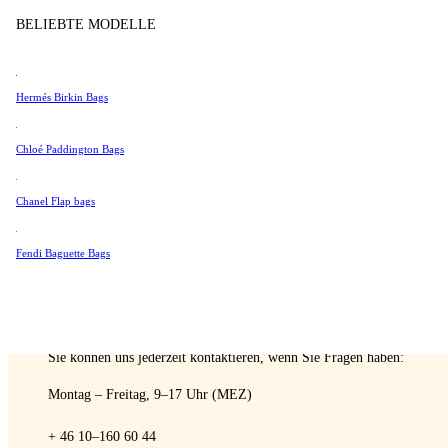
Tissot
BELIEBTE MODELLE
Verkaufen
Universal Genève
Valentino
Hermés Birkin Bags
Van Cleef & Arpels
Vivienne Westwood
Chloé Paddington Bags
A Retro Tale
Alle Ansehen →
Chanel Flap bags
Fendi Baguette Bags
SPRECHEN SIE MIT EINEM EXPERTEN
Sie können uns jederzeit kontaktieren, wenn Sie Fragen haben:
Montag – Freitag, 9–17 Uhr (MEZ)
+ 46 10–160 60 44