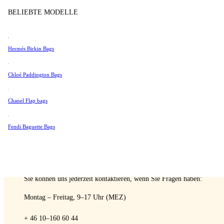
Tissot
BELIEBTE MODELLE
Verkaufen
Universal Genève
Valentino
Hermés Birkin Bags
Van Cleef & Arpels
Vivienne Westwood
Chloé Paddington Bags
A Retro Tale
Alle Ansehen →
Chanel Flap bags
Fendi Baguette Bags
SPRECHEN SIE MIT EINEM EXPERTEN
Sie können uns jederzeit kontaktieren, wenn Sie Fragen haben:
Montag – Freitag, 9–17 Uhr (MEZ)
+ 46 10–160 60 44