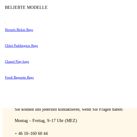
Tissot
BELIEBTE MODELLE
Verkaufen
Universal Genève
Valentino
Hermés Birkin Bags
Van Cleef & Arpels
Vivienne Westwood
Chloé Paddington Bags
A Retro Tale
Alle Ansehen →
Chanel Flap bags
Fendi Baguette Bags
SPRECHEN SIE MIT EINEM EXPERTEN
Sie können uns jederzeit kontaktieren, wenn Sie Fragen haben:
Montag – Freitag, 9–17 Uhr (MEZ)
+ 46 10–160 60 44