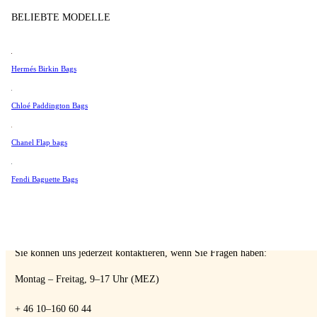
Tissot
BELIEBTE MODELLE
Verkaufen
Universal Genève
Valentino
Hermés Birkin Bags
Van Cleef & Arpels
Vivienne Westwood
A Retro Tale
Chloé Paddington Bags
Alle Ansehen →
Chanel Flap bags
Fendi Baguette Bags
SPRECHEN SIE MIT EINEM EXPERTEN
Sie können uns jederzeit kontaktieren, wenn Sie Fragen haben:
Montag – Freitag, 9–17 Uhr (MEZ)
+ 46 10–160 60 44