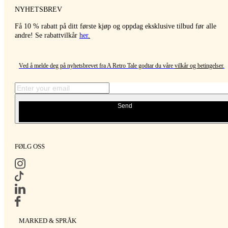
NYHETSBREV
Få 10 % rabatt på ditt første kjøp og oppdag eksklusive tilbud før alle
andre! Se rabattvilkår
her
.
Ved å melde deg på nyhetsbrevet fra A Retro Tale godtar du våre
vilkår og betingelser
.
Send
FØLG OSS
MARKED & SPRÅK