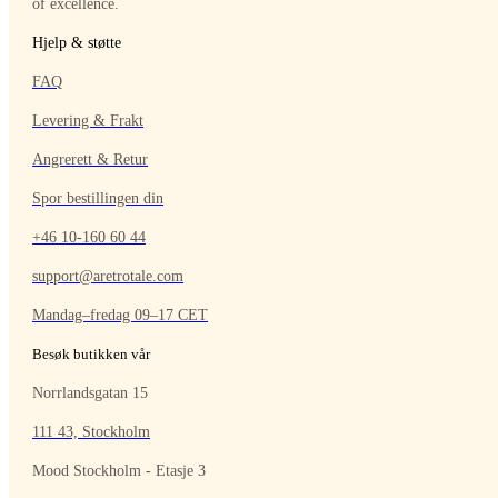
of excellence.
Hjelp & støtte
FAQ
Levering & Frakt
Angrerett & Retur
Spor bestillingen din
+46 10-160 60 44
support@aretrotale.com
Mandag–fredag 09–17 CET
Besøk butikken vår
Norrlandsgatan 15
111 43, Stockholm
Mood Stockholm - Etasje 3