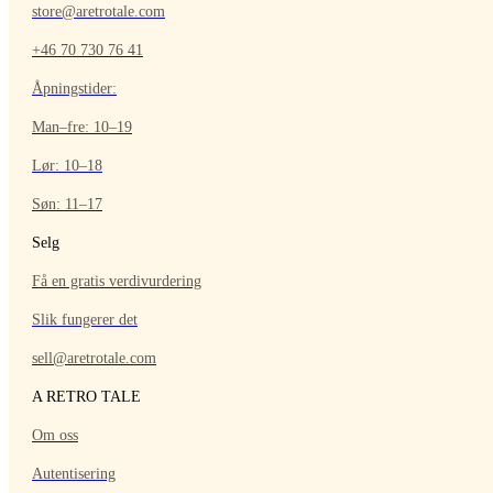
store@aretrotale.com
+46 70 730 76 41
Åpningstider:
Man–fre: 10–19
Lør: 10–18
Søn: 11–17
Selg
Få en gratis verdivurdering
Slik fungerer det
sell@aretrotale.com
A RETRO TALE
Om oss
Autentisering