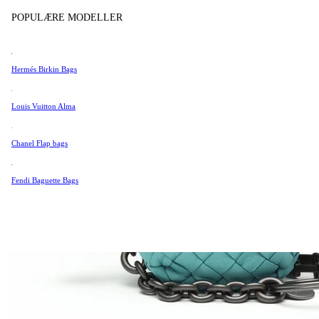
Tissot
POPULÆRE MODELLER
Universal Genève
Valentino
Hermés Birkin Bags
Van Cleef & Arpels
Vivienne Westwood
Louis Vuitton Alma
Se alle →
Chanel Flap bags
Fendi Baguette Bags