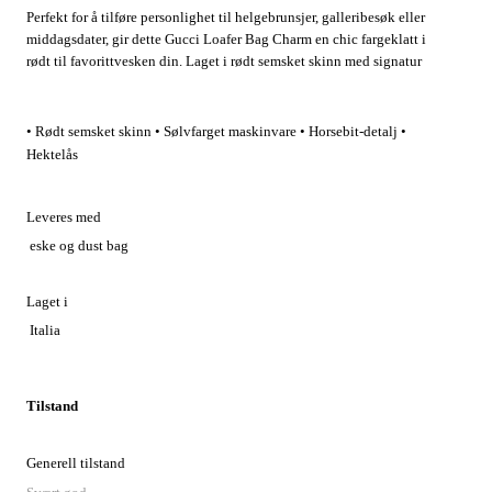
Perfekt for å tilføre personlighet til helgebrunsjer, galleribesøk eller
middagsdater, gir dette Gucci Loafer Bag Charm en chic fargeklatt i
rødt til favorittvesken din. Laget i rødt semsket skinn med signatur
Horsebit-detalj, klipses det på uten anstrengelse og løfter både
hverdags- og kveldsantrekk.
• Rødt semsket skinn • Sølvfarget maskinvare • Horsebit-detalj •
Hektelås
Leveres med
eske og dust bag
Laget i
Italia
Tilstand
Generell tilstand