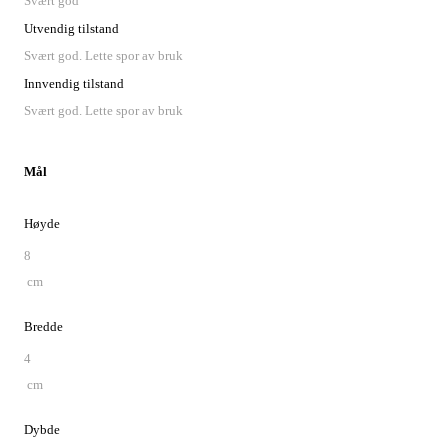
Svært god
Utvendig tilstand
Svært god. Lette spor av bruk
Innvendig tilstand
Svært god. Lette spor av bruk
Mål
Høyde
8
cm
Bredde
4
cm
Dybde