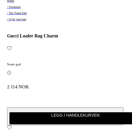
Home
/ Occasions
/ The Trend Edit
/ Style your bag
Gucci Loafer Bag Charm
Svært god
2 114 NOK
LEGG I HANDLEKURVEN