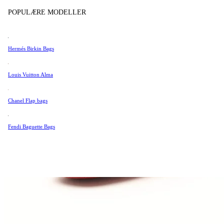
Tissot
POPULÆRE MODELLER
Universal Genève
Valentino
Hermés Birkin Bags
Van Cleef & Arpels
Vivienne Westwood
Louis Vuitton Alma
Se alle →
Chanel Flap bags
Fendi Baguette Bags