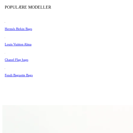
Tissot
POPULÆRE MODELLER
Universal Genève
Valentino
Hermés Birkin Bags
Van Cleef & Arpels
Vivienne Westwood
Louis Vuitton Alma
Se alle →
Chanel Flap bags
Fendi Baguette Bags