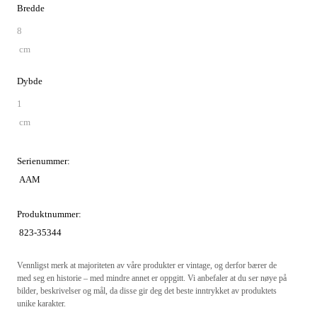
Bredde
8
cm
Dybde
1
cm
Serienummer:
AAM
Produktnummer:
823-35344
Vennligst merk at majoriteten av våre produkter er vintage, og derfor bærer de
med seg en historie – med mindre annet er oppgitt. Vi anbefaler at du ser nøye på
bilder, beskrivelser og mål, da disse gir deg det beste inntrykket av produktets
unike karakter.