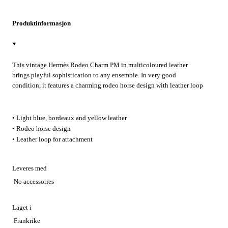
Produktinformasjon
This vintage Hermès Rodeo Charm PM in multicoloured leather
brings playful sophistication to any ensemble. In very good
condition, it features a charming rodeo horse design with leather loop
for easy attachment. Whether personalising your favourite handbag
for weekend outings or adding a touch of Hermès luxury to everyday
accessories, this delightful charm elevates any look with authentic
• Light blue, bordeaux and yellow leather
French craftsmanship.
• Rodeo horse design
• Leather loop for attachment
Leveres med
No accessories
Laget i
Frankrike