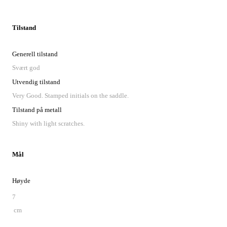
Tilstand
Generell tilstand
Svært god
Utvendig tilstand
Very Good. Stamped initials on the saddle.
Tilstand på metall
Shiny with light scratches.
Mål
Høyde
7
cm