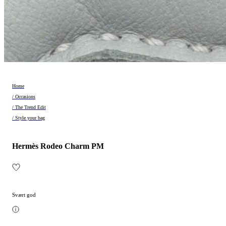
Home
/ Occasions
/ The Trend Edit
/ Style your bag
Hermès Rodeo Charm PM
Svært god