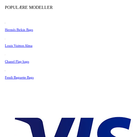
Tissot
POPULÆRE MODELLER
Universal Genève
Svært god
Valentino
Hermés Birkin Bags
Van Cleef & Arpels
3 332 NOK
Vivienne Westwood
Louis Vuitton Alma
Se alle →
Chanel Flap bags
Fendi Baguette Bags