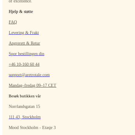
of excellence.
Hjelp & støtte
FAQ
Levering & Frakt
Angrerett & Retur
Spor bestillingen din
+46 10-160 60 44
support@aretrotale.com
Mandag–fredag 09–17 CET
Besøk butikken vår
Norrlandsgatan 15
111 43, Stockholm
Mood Stockholm - Etasje 3