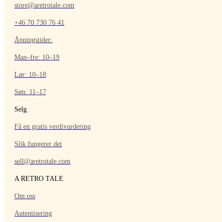
store@aretrotale.com
+46 70 730 76 41
Åpningstider:
Man–fre: 10–19
Lør: 10–18
Søn: 11–17
Selg
Få en gratis verdivurdering
Slik fungerer det
sell@aretrotale.com
A RETRO TALE
Om oss
Autentisering