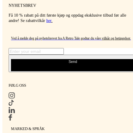
NYHETSBREV
Få 10 % rabatt på ditt første kjøp og oppdag eksklusive tilbud før alle
andre! Se rabattvilkår
her
.
Ved å melde deg på nyhetsbrevet fra A Retro Tale godtar du våre
vilkår og betingelser
.
Send
FØLG OSS
MARKED & SPRÅK