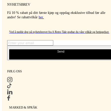
NYHETSBREV
Få 10 % rabatt på ditt første kjøp og oppdag eksklusive tilbud før alle
andre! Se rabattvilkår
her
.
Ved å melde deg på nyhetsbrevet fra A Retro Tale godtar du våre
vilkår og betingelser
.
Send
FØLG OSS
MARKED & SPRÅK