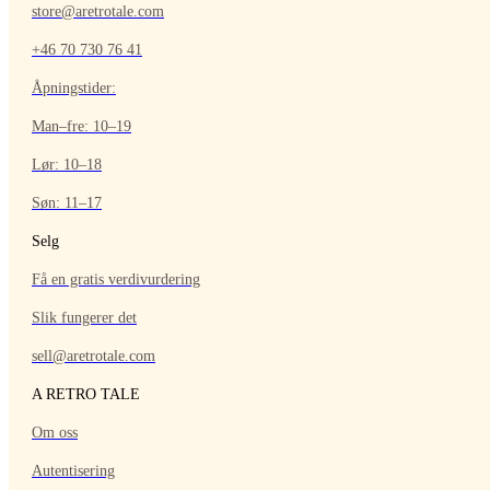
store@aretrotale.com
+46 70 730 76 41
Åpningstider:
Man–fre: 10–19
Lør: 10–18
Søn: 11–17
Selg
Få en gratis verdivurdering
Slik fungerer det
sell@aretrotale.com
A RETRO TALE
Om oss
Autentisering