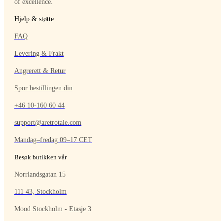
of excellence.
Hjelp & støtte
FAQ
Levering & Frakt
Angrerett & Retur
Spor bestillingen din
+46 10-160 60 44
support@aretrotale.com
Mandag–fredag 09–17 CET
Besøk butikken vår
Norrlandsgatan 15
111 43, Stockholm
Mood Stockholm - Etasje 3