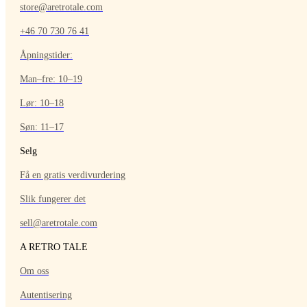
store@aretrotale.com
+46 70 730 76 41
Åpningstider:
Man–fre: 10–19
Lør: 10–18
Søn: 11–17
Selg
Få en gratis verdivurdering
Slik fungerer det
sell@aretrotale.com
A RETRO TALE
Om oss
Autentisering