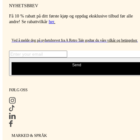
NYHETSBREV
Få 10 % rabatt på ditt første kjøp og oppdag eksklusive tilbud før alle
andre! Se rabattvilkår
her
.
Ved å melde deg på nyhetsbrevet fra A Retro Tale godtar du våre
vilkår og betingelser
.
Send
FØLG OSS
MARKED & SPRÅK