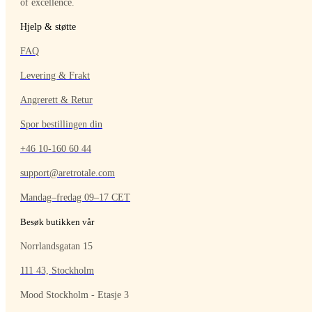
of excellence.
Hjelp & støtte
FAQ
Levering & Frakt
Angrerett & Retur
Spor bestillingen din
+46 10-160 60 44
support@aretrotale.com
Mandag–fredag 09–17 CET
Besøk butikken vår
Norrlandsgatan 15
111 43, Stockholm
Mood Stockholm - Etasje 3