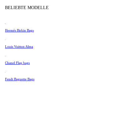
Tissot
Produkt im lade
BELIEBTE MODELLE
Universal Genève
Valentino
Hermés Birkin Bags
Van Cleef & Arpels
Vivienne Westwood
Louis Vuitton Alma
Alle Ansehen →
Chanel Flap bags
Fendi Baguette Bags