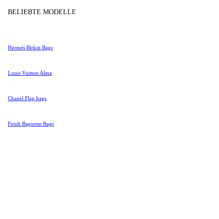
Tissot
BELIEBTE MODELLE
Universal Genève
Produkt im lade
Valentino
Hermés Birkin Bags
Van Cleef & Arpels
Vivienne Westwood
Louis Vuitton Alma
Alle Ansehen →
Chanel Flap bags
Fendi Baguette Bags