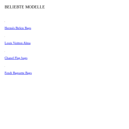
Tissot
BELIEBTE MODELLE
Universal Genève
Produkt im lade
Valentino
Hermés Birkin Bags
Van Cleef & Arpels
Vivienne Westwood
Louis Vuitton Alma
Alle Ansehen →
Chanel Flap bags
Fendi Baguette Bags