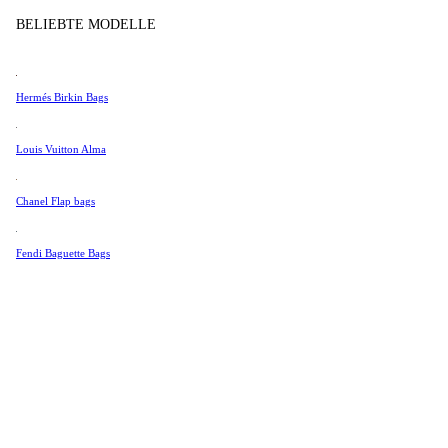
Tissot
BELIEBTE MODELLE
Universal Genève
Valentino
Hermés Birkin Bags
Van Cleef & Arpels
Vivienne Westwood
Louis Vuitton Alma
Alle Ansehen →
Chanel Flap bags
Fendi Baguette Bags