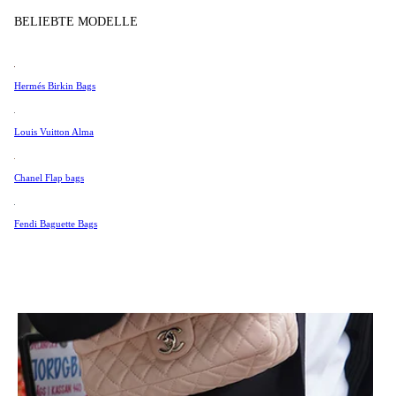
Tissot
BELIEBTE MODELLE
SCHMUCK
Universal Genève
Valentino
Hermés Birkin Bags
Van Cleef & Arpels
Vivienne Westwood
Louis Vuitton Alma
Alle Ansehen →
Chanel Flap bags
NOW TRENDING
Fendi Baguette Bags