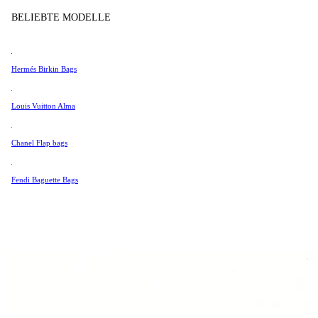
Tissot
BELIEBTE MODELLE
Universal Genève
Valentino
Hermés Birkin Bags
Van Cleef & Arpels
Vivienne Westwood
Louis Vuitton Alma
Alle Ansehen →
Chanel Flap bags
Fendi Baguette Bags