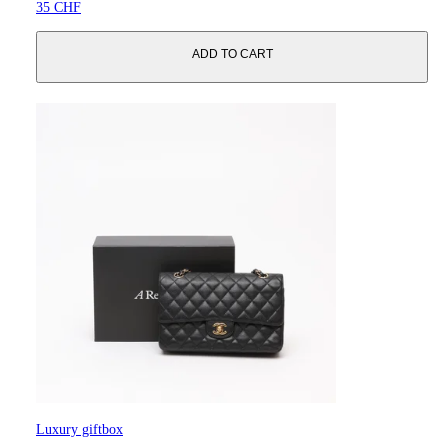
35 CHF
ADD TO CART
Luxury giftbox