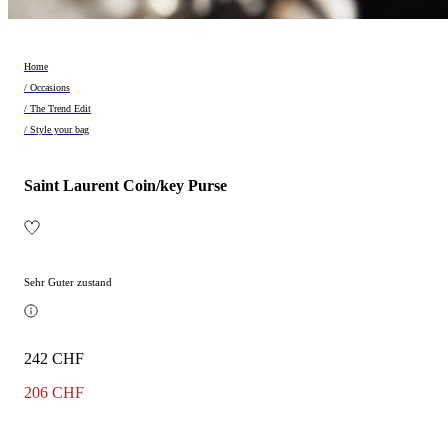
Home
/ Occasions
/ The Trend Edit
/ Style your bag
Saint Laurent Coin/key Purse
Sehr Guter zustand
242 CHF
206 CHF