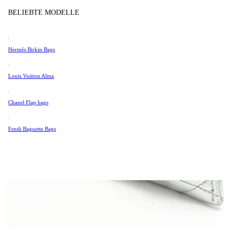
Tissot
BELIEBTE MODELLE
Universal Genève
Valentino
Hermés Birkin Bags
Van Cleef & Arpels
Vivienne Westwood
Louis Vuitton Alma
Alle Ansehen →
Chanel Flap bags
Fendi Baguette Bags