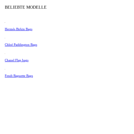
Tissot
BELIEBTE MODELLE
Universal Genève
Valentino
Hermés Birkin Bags
Van Cleef & Arpels
Vivienne Westwood
Chloé Paddington Bags
Alle Ansehen →
Chanel Flap bags
Fendi Baguette Bags