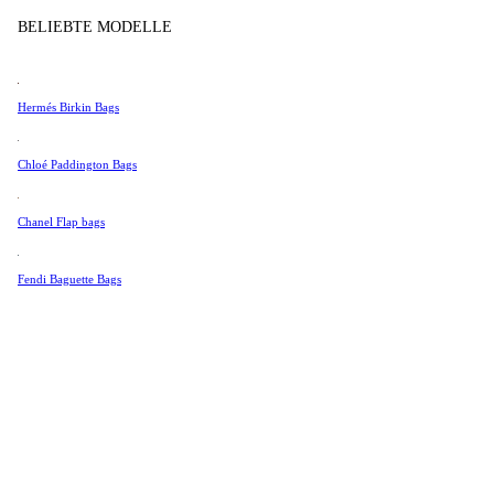
Tissot
BELIEBTE MODELLE
Universal Genève
Valentino
Hermés Birkin Bags
Van Cleef & Arpels
Vivienne Westwood
Chloé Paddington Bags
Alle Ansehen →
Chanel Flap bags
Fendi Baguette Bags