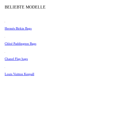
Tissot
BELIEBTE MODELLE
Universal Genève
Valentino
Hermés Birkin Bags
Van Cleef & Arpels
Vivienne Westwood
Chloé Paddington Bags
Alle Ansehen →
Chanel Flap bags
Louis Vuitton Keepall