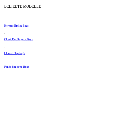
Tissot
BELIEBTE MODELLE
Universal Genève
Valentino
Hermés Birkin Bags
Van Cleef & Arpels
Vivienne Westwood
Chloé Paddington Bags
Alle Ansehen →
Chanel Flap bags
Fendi Baguette Bags