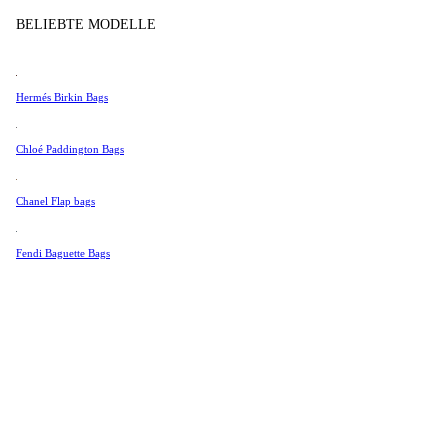
Tissot
BELIEBTE MODELLE
Universal Genève
Valentino
Hermés Birkin Bags
Van Cleef & Arpels
Vivienne Westwood
Chloé Paddington Bags
Alle Ansehen →
Chanel Flap bags
Fendi Baguette Bags