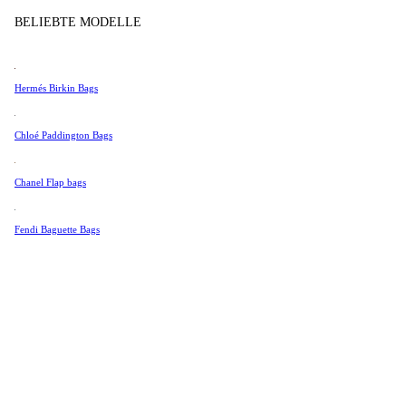
Tissot
BELIEBTE MODELLE
Universal Genève
Valentino
Hermés Birkin Bags
Van Cleef & Arpels
Vivienne Westwood
Chloé Paddington Bags
Alle Ansehen →
Chanel Flap bags
Fendi Baguette Bags