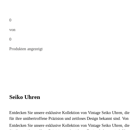
0
von
0
Produkten angezeigt
Seiko Uhren
Entdecken Sie unsere exklusive Kollektion von Vintage Seiko Uhren, die
für ihre unübertroffene Präzision und zeitloses Design bekannt sind. Von
klassischen Automatikuhren bis hin zu kultigen Chronographen – jedes
Entdecken Sie unsere exklusive Kollektion von Vintage Seiko Uhren, die