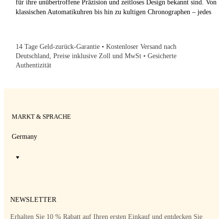
Stück verkörpert die legendäre japanische Handwerkskunst und innovativ
für ihre unübertroffene Präzision und zeitloses Design bekannt sind. Von
Technologie, die Seiko seit 1881 auszeichnet. Unsere sorgfältig
klassischen Automatikuhren bis hin zu kultigen Chronographen – jedes
ausgewählten Zeitmesser vereinen Zuverlässigkeit mit Charakterstärke u
Stück verkörpert die legendäre japanische Handwerkskunst und innovativ
bieten eine nachhaltige Alternative zu modernen Luxusuhren.
Technologie, die Seiko seit 1881 auszeichnet. Unsere sorgfältig
ausgewählten Zeitmesser vereinen Zuverlässigkeit mit Charakterstärke u
14 Tage Geld-zurück-Garantie • Kostenloser Versand nach
bieten eine nachhaltige Alternative zu modernen Luxusuhren.
Deutschland, Preise inklusive Zoll und MwSt • Gesicherte
Authentizität
MARKT & SPRACHE
Germany
NEWSLETTER
Erhalten Sie 10 % Rabatt auf Ihren ersten Einkauf und entdecken Sie