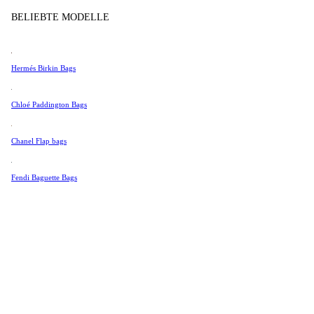
Tissot
BELIEBTE MODELLE
Universal Genève
Valentino
Hermés Birkin Bags
Van Cleef & Arpels
Vivienne Westwood
Chloé Paddington Bags
Alle Ansehen →
Chanel Flap bags
Fendi Baguette Bags