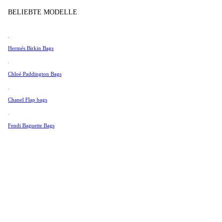
Tissot
BELIEBTE MODELLE
Universal Genève
Valentino
Hermés Birkin Bags
Van Cleef & Arpels
Vivienne Westwood
Chloé Paddington Bags
Alle Ansehen →
Chanel Flap bags
Fendi Baguette Bags