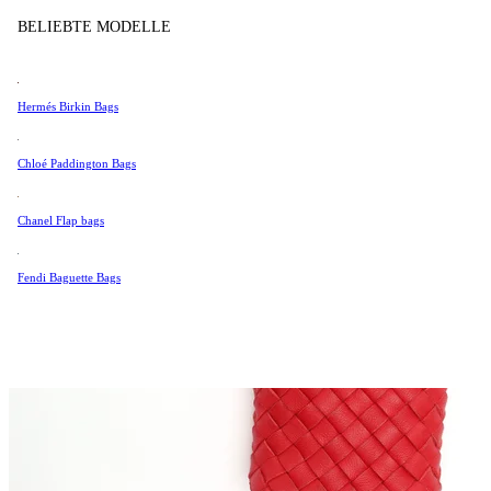
Tissot
BELIEBTE MODELLE
Universal Genève
Valentino
Hermés Birkin Bags
Van Cleef & Arpels
Vivienne Westwood
Chloé Paddington Bags
Alle Ansehen →
Chanel Flap bags
Fendi Baguette Bags