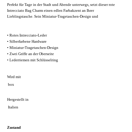
Perfekt für Tage in der Stadt und Abende unterwegs, setzt dieser rote
Intrecciato Bag Charm einen edlen Farbakzent an Ihrer
Lieblingstasche. Sein Miniatur-Tragetaschen-Design und
silberfarbene Akzente verleihen eine verspielte Eleganz, während der
Lederriemen mit Schlüsselring die Schlüssel stets griffbereit hält –
ideal für Brunch, Shopping oder Reisen.
• Rotes Intrecciato-Leder
• Silberfarbene Hardware
• Miniatur-Tragetaschen-Design
• Zwei Griffe an der Oberseite
• Lederriemen mit Schlüsselring
Wird mit
box
Hergestellt in
Italien
Zustand