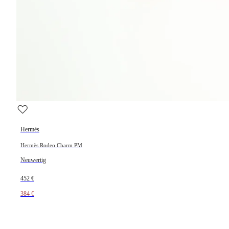
Hermès
Hermès Rodeo Charm PM
Neuwertig
452 €
384 €