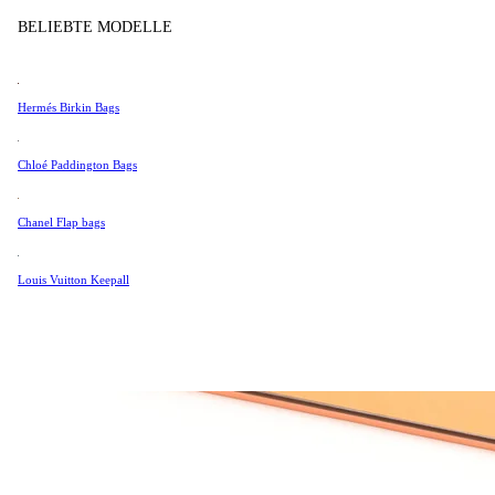
Tissot
BELIEBTE MODELLE
Universal Genève
Valentino
Hermés Birkin Bags
Van Cleef & Arpels
Vivienne Westwood
Chloé Paddington Bags
Alle Ansehen →
Chanel Flap bags
Louis Vuitton Keepall