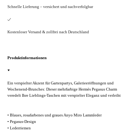
Schnelle Lieferung – versichert und nachverfolgbar
Kostenloser Versand & zollfrei nach Deutschland
Produktinformationen
Ein verspielter Akzent für Gartenpartys, Galerieeröffnungen und
Wochenend‑Brunches: Dieser mehrfarbige Hermès Pegasus Charm
veredelt Ihre Lieblings‑Taschen mit verspielter Eleganz und verleiht
täglichen City‑Spaziergängen und Reisen fröhliche Raffinesse.
• Blaues, rosafarbenes und graues Anyo Miro Lammleder
• Pegasus-Design
• Lederriemen