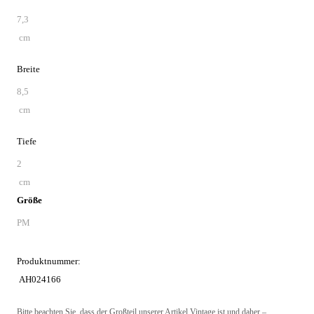
7,3
cm
Breite
8,5
cm
Tiefe
2
cm
Größe
PM
Produktnummer:
AH024166
Bitte beachten Sie, dass der Großteil unserer Artikel Vintage ist und daher –