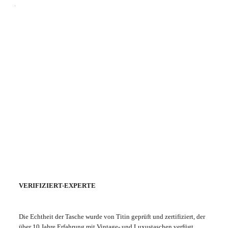
VERIFIZIERT-EXPERTE
Die Echtheit der Tasche wurde von Titin geprüft und zertifiziert, der
über 10 Jahre Erfahrung mit Vintage- und Luxustaschen verfügt.