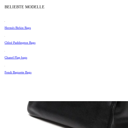
Tissot
BELIEBTE MODELLE
Universal Genève
Valentino
Hermés Birkin Bags
Van Cleef & Arpels
Vivienne Westwood
Chloé Paddington Bags
Alle Ansehen →
Chanel Flap bags
Fendi Baguette Bags