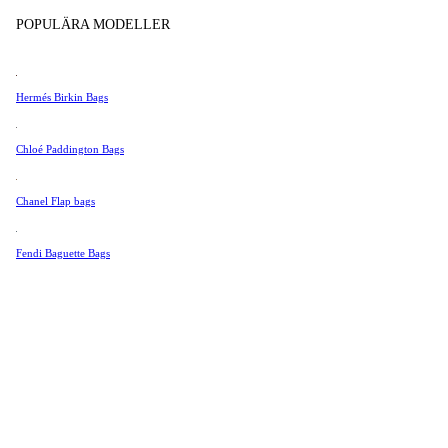
Tissot
POPULÄRA MODELLER
Universal Genève
Valentino
Hermés Birkin Bags
Van Cleef & Arpels
Vivienne Westwood
Chloé Paddington Bags
Se Alla →
Chanel Flap bags
Fendi Baguette Bags