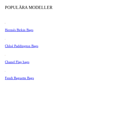
Tissot
Produkter i butik
POPULÄRA MODELLER
Universal Genève
Valentino
Hermés Birkin Bags
Van Cleef & Arpels
Vivienne Westwood
Chloé Paddington Bags
Se Alla →
Chanel Flap bags
Fendi Baguette Bags