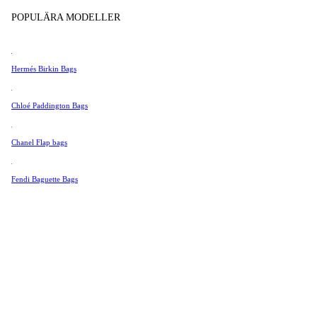
Tissot
POPULÄRA MODELLER
Universal Genève
Valentino
Hermés Birkin Bags
Van Cleef & Arpels
Vivienne Westwood
Chloé Paddington Bags
Se Alla →
Chanel Flap bags
Fendi Baguette Bags