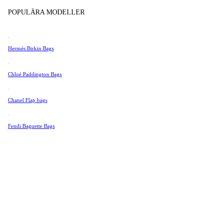
Tissot
POPULÄRA MODELLER
Universal Genève
Valentino
Hermés Birkin Bags
Van Cleef & Arpels
Vivienne Westwood
Chloé Paddington Bags
Se Alla →
Chanel Flap bags
Fendi Baguette Bags