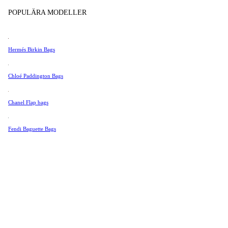
Tissot
POPULÄRA MODELLER
Universal Genève
Valentino
Hermés Birkin Bags
Van Cleef & Arpels
Vivienne Westwood
Chloé Paddington Bags
Se Alla →
Chanel Flap bags
Fendi Baguette Bags