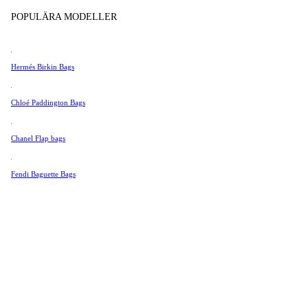
Tissot
POPULÄRA MODELLER
Universal Genève
Produkter i butik
Valentino
Hermés Birkin Bags
Van Cleef & Arpels
Vivienne Westwood
Chloé Paddington Bags
Se Alla →
Chanel Flap bags
Fendi Baguette Bags