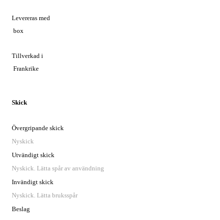
Levereras med
box
Tillverkad i
Frankrike
Skick
Övergripande skick
Nyskick
Utvändigt skick
Nyskick. Lätta spår av användning
Invändigt skick
Nyskick. Lätta bruksspår
Beslag