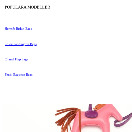
Tissot
POPULÄRA MODELLER
Universal Genève
Valentino
Hermés Birkin Bags
Van Cleef & Arpels
Vivienne Westwood
Chloé Paddington Bags
Se Alla →
Chanel Flap bags
Fendi Baguette Bags