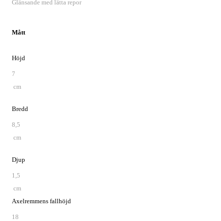
Glänsande med lätta repor
Mått
Höjd
7
cm
Bredd
8,5
cm
Djup
1,5
cm
Axelremmens fallhöjd
18