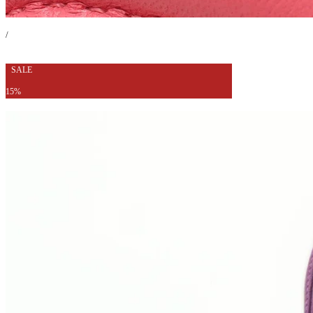
/
SALE
15%