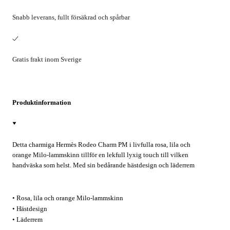
Snabb leverans, fullt försäkrad och spårbar
Gratis frakt inom Sverige
Produktinformation
Detta charmiga Hermès Rodeo Charm PM i livfulla rosa, lila och
orange Milo-lammskinn tillför en lekfull lyxig touch till vilken
handväska som helst. Med sin bedårande hästdesign och läderrem
förvandlar detta fantasifulla accessoar vardagsväskor till statement-
pieces. Perfekt för att tillföra personlighet till både avslappnade
utflykter och speciella tillfällen.
• Rosa, lila och orange Milo-lammskinn
• Hästdesign
• Läderrem