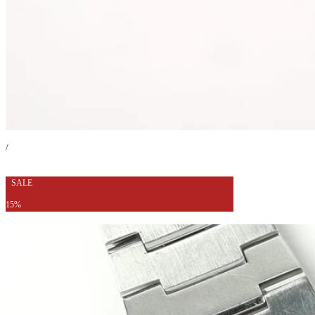
/
SALE
15%