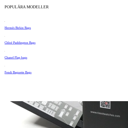
Tissot
POPULÄRA MODELLER
Universal Genève
Valentino
Hermés Birkin Bags
Van Cleef & Arpels
Vivienne Westwood
Chloé Paddington Bags
Se Alla →
Chanel Flap bags
Fendi Baguette Bags