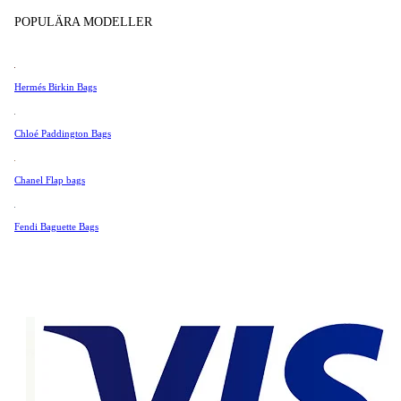
Tissot
Mycket bra skick
POPULÄRA MODELLER
Universal Genève
Valentino
Hermés Birkin Bags
3 400 SEK
Van Cleef & Arpels
Vivienne Westwood
Chloé Paddington Bags
Se Alla →
Chanel Flap bags
Fendi Baguette Bags